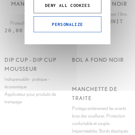
MANCHETTE DE
BOL A FOND NOIR
DENY ALL COOKIES
APERÇU RAPIDE
APERÇU RAPIDE
TRAITE
Bol de traite à fond noir 1 litre.
10,00 € / UNIT
Protection des avants bras
PERSONALIZE
20,00 € / UNIT
DIP CUP - DIP CUP
BOL A FOND NOIR
MOUSSEUR
Indispensable - pratique -
économique
MANCHETTE DE
Applicateur pour produits de
TRAITE
trempage
Protège entièrement les avants
bras des souillures. Protection
confortable et souple.
Imperméables. Bords élastiqués