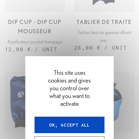
DIP CUP - DIP CUP
TABLIER DE TRAITE
APERÇU RAPIDE
APERÇU RAPIDE
MOUSSEUR
Tablier haut de gamme offrant
une...
Applicateur produit trempage
28,00 € / UNIT
12,00 € / UNIT
This site uses
cookies and gives
you control over
what you want to
activate
OK, ACCEPT ALL