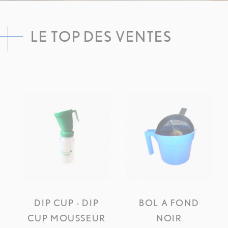
LE TOP DES VENTES
DIP CUP - DIP
BOL A FOND
APERÇU RAPIDE
APERÇU RAPIDE
CUP MOUSSEUR
NOIR