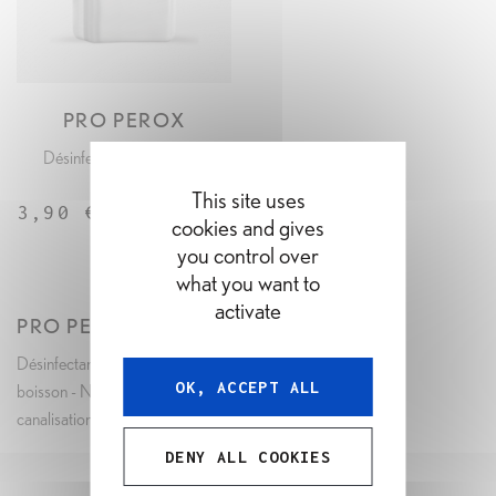
PRO PEROX
APERÇU RAPIDE
Désinfectant pour eau de
boisson -...
This site uses
3,90 € / KILO
cookies and gives
you control over
what you want to
activate
PRO PEROX
Désinfectant pour eau de
OK, ACCEPT ALL
boisson - Nettoyage des
canalisations
DENY ALL COOKIES