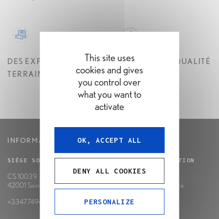
This site uses
DES EXPERTS SUR LE
PRODUITS DE QUALITÉ
cookies and gives
TERRAIN
& CERTIFIÉS
you control over
what you want to
activate
OK, ACCEPT ALL
INFORMATIONS
SIÈGE SOCIAL
UNITÉ DE PRODUCTION
DENY ALL COOKIES
CS 10039
Route de Cahors
42001 Saint-Etienne | France
46100 Cambes | France
+33477494670
PERSONALIZE